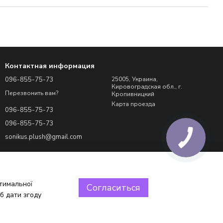
Контактная информация
096-855-75-73
25005, Украина,
Кировоградская обл., г.
Перезвонить вам?
Кропивницкий
Карта проезда
096-855-75-73
096-855-75-73
sonikus.plush@gmail.com
птимальної
Согласиться
б дати згоду