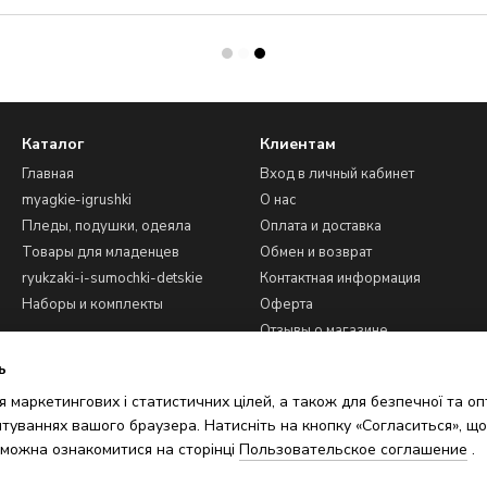
Каталог
Клиентам
Главная
Вход в личный кабинет
myagkie-igrushki
О нас
Пледы, подушки, одеяла
Оплата и доставка
Товары для младенцев
Обмен и возврат
ryukzaki-i-sumochki-detskie
Контактная информация
Наборы и комплекты
Оферта
Отзывы о магазине
ь
Мы в соцсетях
 маркетингових і статистичних цілей, а також для безпечної та о
туваннях вашого браузера. Натисніть на кнопку «Согласиться», що
 можна ознакомитися на сторінці
Пользовательское соглашение
.