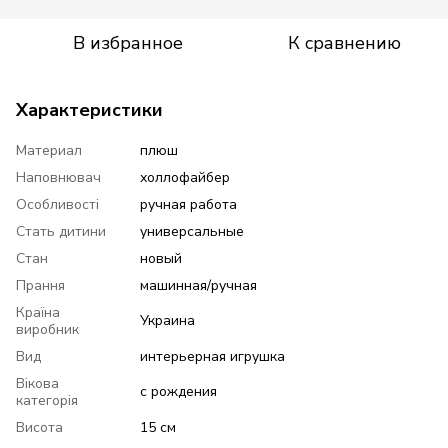
В избранное
К сравнению
Характеристики
Материал
плюш
Наповнювач
холлофайбер
Особливості
ручная работа
Стать дитини
универсальные
Стан
новый
Прання
машинная/ручная
Країна
Украина
виробник
Вид
интерьерная игрушка
Вікова
с рождения
категорія
Висота
15 см