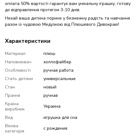
оплата 50% вартості гарантує вам унікальну іграшку, готову
до відправлення протягом 3-10 днів.
Нехай ваша дитина порине у безмежну радість та навчання
разом із чудовою Медузкою від Плюшевого Дивокраю!
Характеристики
Материал
плюш
Наповнювач
холлофайбер
Особливості
ручная работа
Стать дитини
универсальные
Стан
новый
Прання
ручная
Країна
Украина
виробник
Вид
игрушка для сна
Вікова
с рождения
категорія