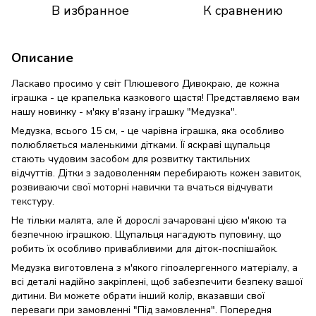
В избранное
К сравнению
Описание
Ласкаво просимо у світ Плюшевого Дивокраю, де кожна
іграшка - це крапелька казкового щастя! Представляємо вам
нашу новинку - м'яку в'язану іграшку "Медузка".
Медузка, всього 15 см, - це чарівна іграшка, яка особливо
полюбляється маленькими дітками. Її яскраві щупальця
стають чудовим засобом для розвитку тактильних
відчуттів. Дітки з задоволенням перебирають кожен завиток,
розвиваючи свої моторні навички та вчаться відчувати
текстуру.
Не тільки малята, але й дорослі зачаровані цією м'якою та
безпечною іграшкою. Щупальця нагадують пуповину, що
робить їх особливо привабливими для діток-поспішайок.
Медузка виготовлена з м'якого гіпоалергенного матеріалу, а
всі деталі надійно закріплені, щоб забезпечити безпеку вашої
дитини. Ви можете обрати інший колір, вказавши свої
переваги при замовленні "Під замовлення". Попередня