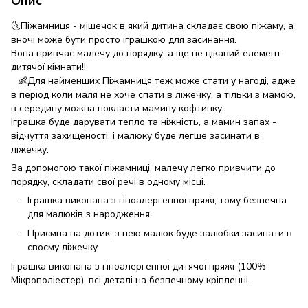
Опис
🌜Піжамниця - мішечок в який дитина складає свою піжаму, а
вночі може бути просто іграшкою для засинання.
Вона привчає малечу до порядку, а ще це цікавий елемент
дитячої кімнати!!
⠀👶Для найменших Піжамниця теж може стати у нагоді, адже
в період коли маля не хоче спати в ліжечку, а тільки з мамою,
в середину можна покласти мамину кофтинку.
Іграшка буде дарувати тепло та ніжність, а мамин запах -
відчуття захищеності, і малюку буде легше засинати в
ліжечку.
За допомогою такої піжамниці, малечу легко привчити до
порядку, складати свої речі в одному місці.
Іграшка виконана з гіпоалергенної пряжі, тому безпечна
для малюків з народження.
Приємна на дотик, з нею малюк буде залюбки засинати в
своєму ліжечку
Іграшка виконана з гіпоалергенної дитячої пряжі (100%
Мікрополіестер), всі деталі на безпечному кріпленні.