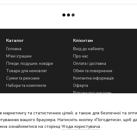
Каталог
Клієнтам
Головна
Вхід до кабінету
М'які іграшки
Про нас
Пледи, подушки, ковдри
Оплата і доставка
Товари для немовлят
Обмін та повернення
Сумки та рюкзаки
Контактна інформація
Набори та комплекти
Оферта
Відгуки про магазин
Ми в соцмережах
 маркетингу та статистичних цілей, а також для безпечної та опт
туваннях вашого браузера. Натисніть кнопку «Погодитися», щоб да
жна ознайомитися на сторінці
Угода користувача
.