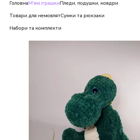
Головна
М'які іграшки
Пледи, подушки, ковдри
Перейти до основного контенту
Товари для немовлят
Сумки та рюкзаки
Набори та комплекти