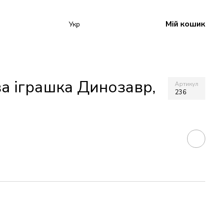
Мій кошик
Укр
а іграшка Динозавр,
Артикул
236