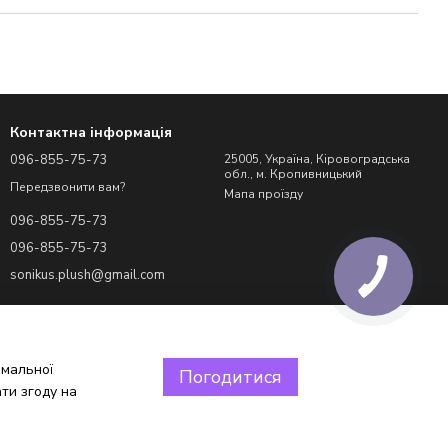
Контактна інформація
096-855-75-73
25005, Україна, Кіровоградська
обл., м. Кропивницький
Передзвонити вам?
Мапа проїзду
096-855-75-73
096-855-75-73
sonikus.plush@gmail.com
имальної
Погодитися
ти згоду на