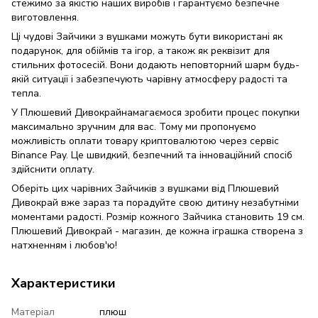
стежимо за якістю наших виробів і гарантуємо безпечне
виготовлення.
Ці чудові Зайчики з вушками можуть бути використані як
подарунок, для обіймів та ігор, а також як реквізит для
стильних фотосесій. Вони додають неповторний шарм будь-
якій ситуації і забезпечують чарівну атмосферу радості та
тепла.
У Плюшевий Дивокрайнамагаємося зробити процес покупки
максимально зручним для вас. Тому ми пропонуємо
можливість оплати товару криптовалютою через сервіс
Binance Pay. Це швидкий, безпечний та інноваційний спосіб
здійснити оплату.
Оберіть цих чарівних Зайчиків з вушками від Плюшевий
Дивокрай вже зараз та порадуйте свою дитину незабутніми
моментами радості. Розмір кожного Зайчика становить 19 см.
Плюшевий Дивокрай - магазин, де кожна іграшка створена з
натхненням і любов'ю!
Характеристики
Матеріал
плюш