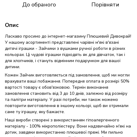
До обраного
Порівняти
Опис
Ласкаво просимо до інтернет-магазину Плюшевий Дивокрай!
У нашому асортименті представлені чарівні м'які в'язані
дитячі іграшки - Зайчики з вушками ручної роботи в різних
кольорах. Ці чудові іграшки підходять як для дівчаток, так і
для хлопчиків, і стануть відмінним подарунком для вашої
дитини.
Кожен Зайчик виготовляється під замовлення, щоб ми могли
врахувати ваші побажання. Попередня оплата в розмірі 50%
вартості товару є обов'язковою. Термін виконання
замовлення становить від 3 до 10 днів, залежно від розміру
та палітри матеріалу. У разі потреби, ми також можемо
повторити виготовлення в іншому кольорі, щоб ви отримали
саме ту іграшку, яку бажаєте.
Наші вироби створені з використанням гіпоалергенного
матеріалу - 100% мікрополіестеру. Вони надзвичайно м'які на
дотик, завдяки використанню плюшевої пряжі. Ми пильно